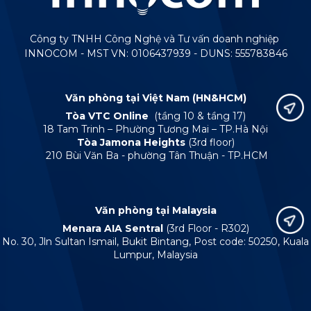
Công ty TNHH Công Nghệ và Tư vấn doanh nghiệp
INNOCOM - MST VN: 0106437939 - DUNS: 555783846
Văn phòng tại Việt Nam (HN&HCM)
Tòa VTC Online
(tầng 10 & tầng 17)
18 Tam Trinh – Phường Tương Mai – TP.Hà Nội
Tòa Jamona Heights
(3rd floor)
210 Bùi Văn Ba - phường Tân Thuận - TP.HCM
Văn phòng tại Malaysia
Menara AIA Sentral
(3rd Floor - R302)
No. 30, Jln Sultan Ismail, Bukit Bintang, Post code: 50250, Kuala
Lumpur, Malaysia