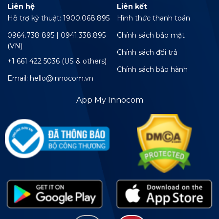
Liên hệ
Liên kết
Hỗ trợ kỹ thuật: 1900.068.895
Hình thức thanh toán
0964.738 895 | 0941.338.895
Chính sách bảo mật
(VN)
Chính sách đổi trả
+1 661 422 5036 (US & others)
Chính sách bảo hành
Email: hello@innocom.vn
App My Innocom