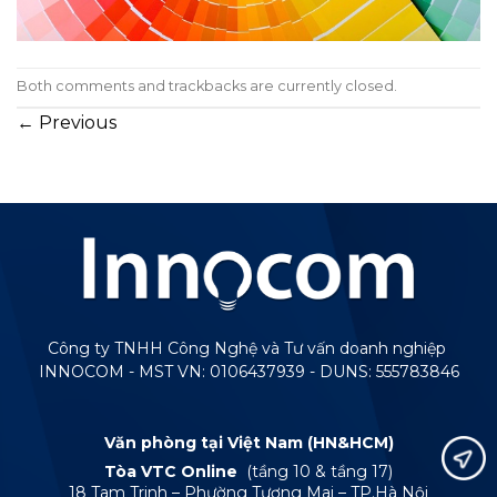
Both comments and trackbacks are currently closed.
←
Previous
Công ty TNHH Công Nghệ và Tư vấn doanh nghiệp
INNOCOM - MST VN: 0106437939 - DUNS: 555783846
Văn phòng tại Việt Nam (HN&HCM)
Tòa VTC Online
(tầng 10 & tầng 17)
18 Tam Trinh – Phường Tương Mai – TP.Hà Nội