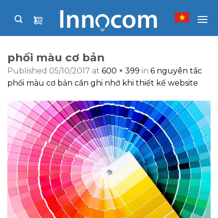
Skip
to
content
phối màu cơ bản
Published
05/10/2017
at
600 × 399
in
6 nguyên tắc
phối màu cơ bản cần ghi nhớ khi thiết kế website