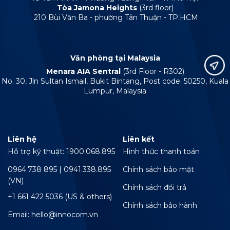
Tòa Jamona Heights
(3rd floor)
210 Bùi Văn Ba - phường Tân Thuận - TP.HCM
Văn phòng tại Malaysia
Menara AIA Sentral
(3rd Floor - R302)
No. 30, Jln Sultan Ismail, Bukit Bintang, Post code: 50250, Kuala
Lumpur, Malaysia
Liên hệ
Liên kết
Hỗ trợ kỹ thuật: 1900.068.895
Hình thức thanh toán
0964.738 895 | 0941.338.895
Chính sách bảo mật
(VN)
Chính sách đổi trả
+1 661 422 5036 (US & others)
Chính sách bảo hành
Email: hello@innocom.vn