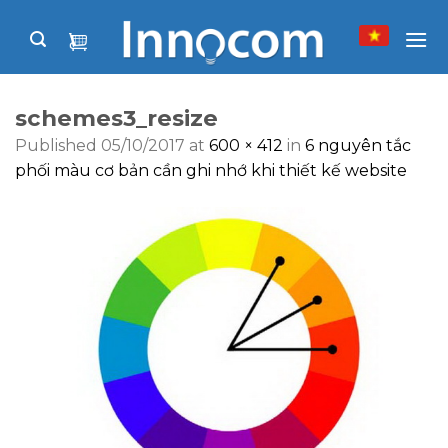
Skip
to
content
schemes3_resize
Published
05/10/2017
at
600 × 412
in
6 nguyên tắc
phối màu cơ bản cần ghi nhớ khi thiết kế website