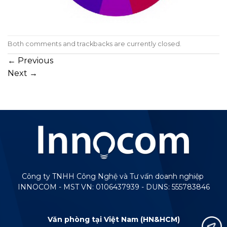
Both comments and trackbacks are currently closed.
←
Previous
Next
→
Công ty TNHH Công Nghệ và Tư vấn doanh nghiệp
INNOCOM - MST VN: 0106437939 - DUNS: 555783846
Văn phòng tại Việt Nam (HN&HCM)