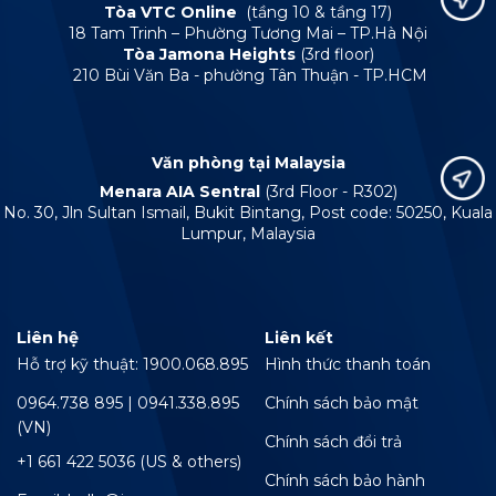
Tòa VTC Online
(tầng 10 & tầng 17)
18 Tam Trinh – Phường Tương Mai – TP.Hà Nội
Tòa Jamona Heights
(3rd floor)
210 Bùi Văn Ba - phường Tân Thuận - TP.HCM
Văn phòng tại Malaysia
Menara AIA Sentral
(3rd Floor - R302)
No. 30, Jln Sultan Ismail, Bukit Bintang, Post code: 50250, Kuala
Lumpur, Malaysia
Liên hệ
Liên kết
Hỗ trợ kỹ thuật: 1900.068.895
Hình thức thanh toán
0964.738 895 | 0941.338.895
Chính sách bảo mật
(VN)
Chính sách đổi trả
+1 661 422 5036 (US & others)
Chính sách bảo hành