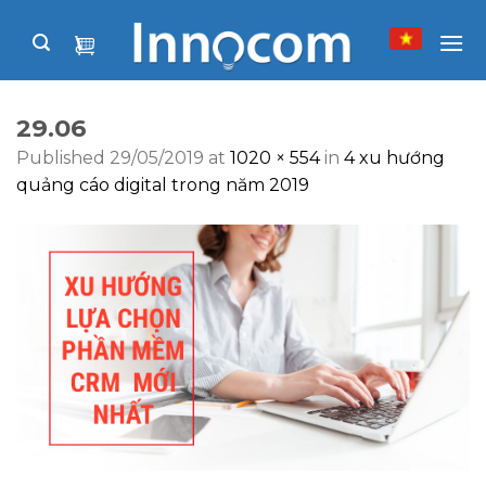
Skip
to
content
29.06
Published
29/05/2019
at
1020 × 554
in
4 xu hướng
quảng cáo digital trong năm 2019