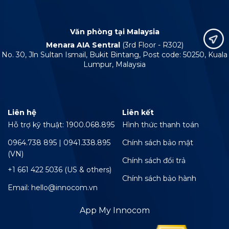
Văn phòng tại Malaysia
Menara AIA Sentral
(3rd Floor - R302)
No. 30, Jln Sultan Ismail, Bukit Bintang, Post code: 50250, Kuala
Lumpur, Malaysia
Liên hệ
Liên kết
Hỗ trợ kỹ thuật: 1900.068.895
Hình thức thanh toán
0964.738 895 | 0941.338.895
Chính sách bảo mật
(VN)
Chính sách đổi trả
+1 661 422 5036 (US & others)
Chính sách bảo hành
Email: hello@innocom.vn
App My Innocom