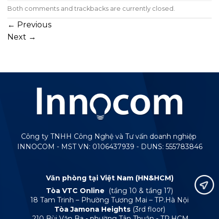
Both comments and trackbacks are currently closed.
←
Previous
Next
→
Công ty TNHH Công Nghệ và Tư vấn doanh nghiệp
INNOCOM - MST VN: 0106437939 - DUNS: 555783846
Văn phòng tại Việt Nam (HN&HCM)
Tòa VTC Online
(tầng 10 & tầng 17)
18 Tam Trinh – Phường Tương Mai – TP.Hà Nội
Tòa Jamona Heights
(3rd floor)
210 Bùi Văn Ba - phường Tân Thuận - TP.HCM