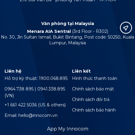
Văn phòng tại Malaysia
Menara AIA Sentral
(3rd Floor - R302)
No. 30, Jln Sultan Ismail, Bukit Bintang, Post code: 50250, Kuala
Lumpur, Malaysia
Liên hệ
Liên kết
Hỗ trợ kỹ thuật: 1900.068.895
Hình thức thanh toán
0964.738 895 | 0941.338.895
Chính sách bảo mật
(VN)
Chính sách đổi trả
+1 661 422 5036 (US & others)
Chính sách bảo hành
Email: hello@innocom.vn
App My Innocom