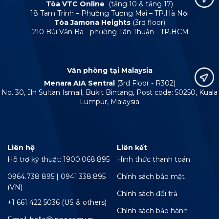
Tòa VTC Online
(tầng 10 & tầng 17)
18 Tam Trinh – Phường Tương Mai – TP.Hà Nội
Tòa Jamona Heights
(3rd floor)
210 Bùi Văn Ba - phường Tân Thuận - TP.HCM
Văn phòng tại Malaysia
Menara AIA Sentral
(3rd Floor - R302)
No. 30, Jln Sultan Ismail, Bukit Bintang, Post code: 50250, Kuala
Lumpur, Malaysia
Liên hệ
Liên kết
Hỗ trợ kỹ thuật: 1900.068.895
Hình thức thanh toán
0964.738 895 | 0941.338.895
Chính sách bảo mật
(VN)
Chính sách đổi trả
+1 661 422 5036 (US & others)
Chính sách bảo hành