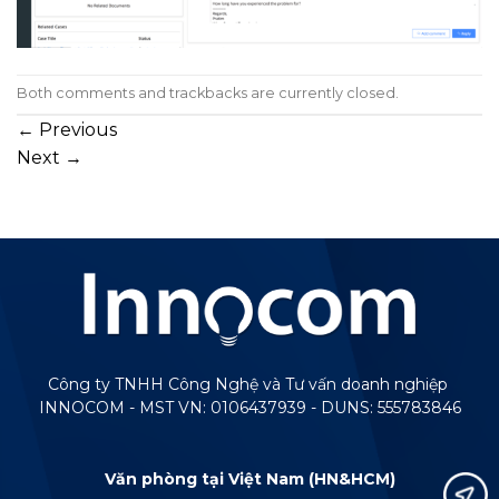
Both comments and trackbacks are currently closed.
←
Previous
Next
→
Công ty TNHH Công Nghệ và Tư vấn doanh nghiệp
INNOCOM - MST VN: 0106437939 - DUNS: 555783846
Văn phòng tại Việt Nam (HN&HCM)