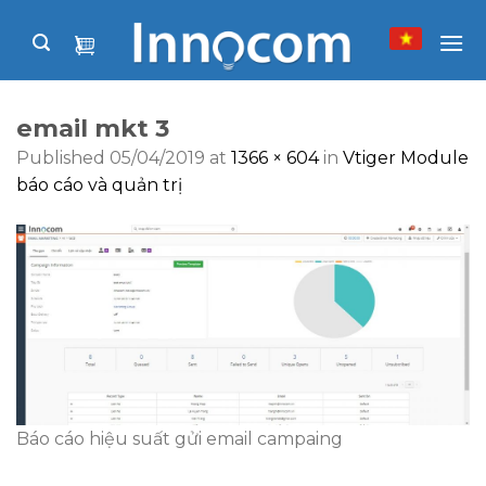
Skip
to
content
email mkt 3
Published
05/04/2019
at
1366 × 604
in
Vtiger Module
báo cáo và quản trị
Báo cáo hiệu suất gửi email campaing