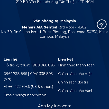
210 Bùi Văn Ba - phường Tân Thuận - TP.HCM
Văn phòng tại Malaysia
Menara AIA Sentral
(3rd Floor - R302)
No. 30, Jln Sultan Ismail, Bukit Bintang, Post code: 50250, Kuala
Lumpur, Malaysia
Liên hệ
Liên kết
Hỗ trợ kỹ thuật: 1900.068.895
Hình thức thanh toán
0964.738 895 | 0941.338.895
Chính sách bảo mật
(VN)
Chính sách đổi trả
+1 661 422 5036 (US & others)
Chính sách bảo hành
Email: hello@innocom.vn
App My Innocom