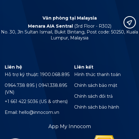
Văn phòng tại Malaysia
Menara AIA Sentral
(3rd Floor - R302)
No. 30, Jln Sultan Ismail, Bukit Bintang, Post code: 50250, Kuala
Lumpur, Malaysia
Liên hệ
Liên kết
Hỗ trợ kỹ thuật: 1900.068.895
Hình thức thanh toán
0964.738 895 | 0941.338.895
Chính sách bảo mật
(VN)
Chính sách đổi trả
+1 661 422 5036 (US & others)
Chính sách bảo hành
Email: hello@innocom.vn
App My Innocom