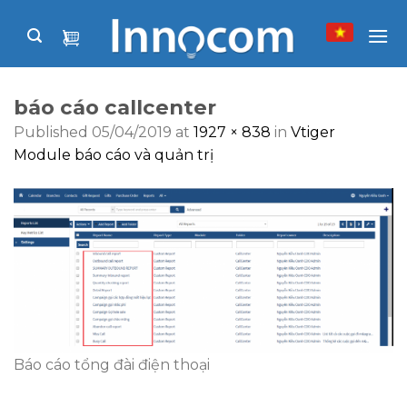
Skip
to
content
báo cáo callcenter
Published
05/04/2019
at
1927 × 838
in
Vtiger
Module báo cáo và quản trị
Báo cáo tổng đài điện thoại