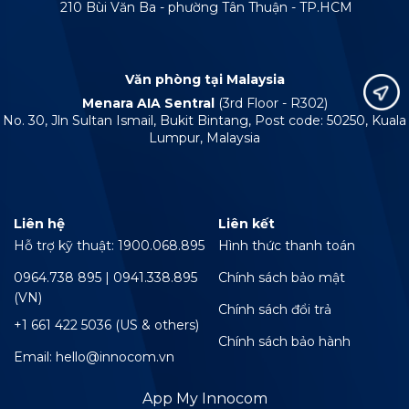
210 Bùi Văn Ba - phường Tân Thuận - TP.HCM
Văn phòng tại Malaysia
Menara AIA Sentral
(3rd Floor - R302)
No. 30, Jln Sultan Ismail, Bukit Bintang, Post code: 50250, Kuala
Lumpur, Malaysia
Liên hệ
Liên kết
Hỗ trợ kỹ thuật: 1900.068.895
Hình thức thanh toán
0964.738 895 | 0941.338.895
Chính sách bảo mật
(VN)
Chính sách đổi trả
+1 661 422 5036 (US & others)
Chính sách bảo hành
Email: hello@innocom.vn
App My Innocom