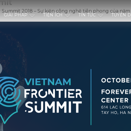
mit
r Summit 2018 – Sự kiện công nghệ tiên phong của năm
GIẢI PHÁP
TIỆN ÍCH
TIN TỨC
TUYỂN 