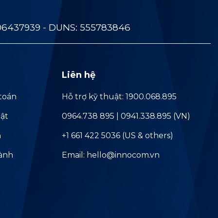
06437939 - DUNS: 555783846
Liên hệ
toán
Hỗ trợ kỹ thuật: 1900.068.895
ật
0964.738 895 | 0941.338.895 (VN)
ả
+1 661 422 5036 (US & others)
hành
Email: hello@innocom.vn