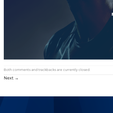
Both comments and trackbacks are currently closed.
Next
→