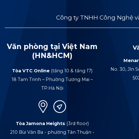
Công ty TNHH Công Nghệ và
Văn phòng tại Việt Nam
V
(HN&HCM)
Menar
No. 30, Jln S
Tòa VTC Online
(tầng 10 & tầng 17)
50
18 Tam Trinh – Phường Tương Mai –
TP.Hà Nội
Tòa Jamona Heights
(3rd floor)
210 Bùi Văn Ba - phường Tân Thuận -