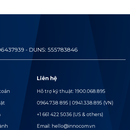
06437939 - DUNS: 555783846
Liên hệ
toán
Hỗ trợ kỹ thuật: 1900.068.895
ật
0964.738 895 | 0941.338.895 (VN)
ả
+1 661 422 5036 (US & others)
hành
Email: hello@innocom.vn