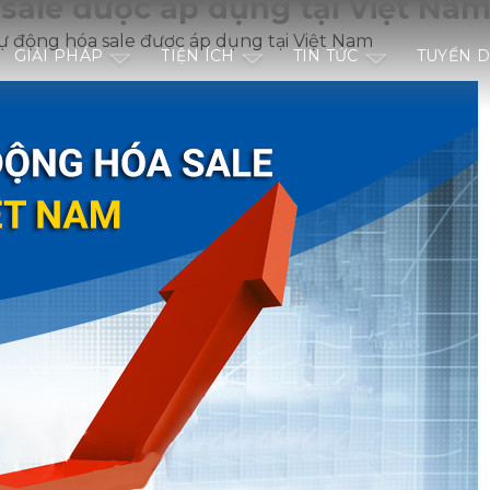
sale được áp dụng tại Việt Na
 động hóa sale được áp dụng tại Việt Nam
GIẢI PHÁP
TIỆN ÍCH
TIN TỨC
TUYỂN 