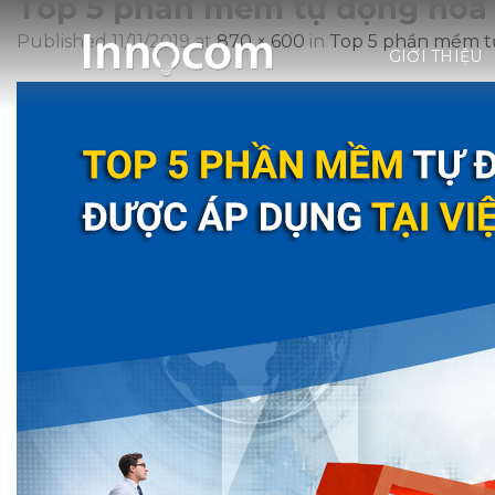
Top 5 phần mềm tự động hóa 
Skip
to
Published
11/11/2019
at
870 × 600
in
Top 5 phần mềm tự
GIỚI THIỆU
content