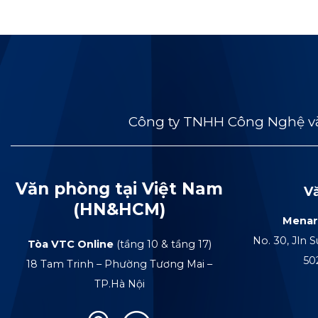
Công ty TNHH Công Nghệ và
Văn phòng tại Việt Nam
V
(HN&HCM)
Menar
No. 30, Jln S
Tòa VTC Online
(tầng 10 & tầng 17)
50
18 Tam Trinh – Phường Tương Mai –
TP.Hà Nội