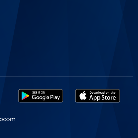
nocom