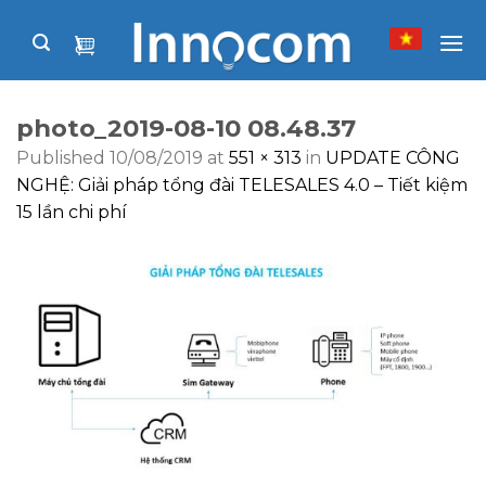
Skip
to
content
photo_2019-08-10 08.48.37
Published
10/08/2019
at
551 × 313
in
UPDATE CÔNG
NGHỆ: Giải pháp tổng đài TELESALES 4.0 – Tiết kiệm
15 lần chi phí