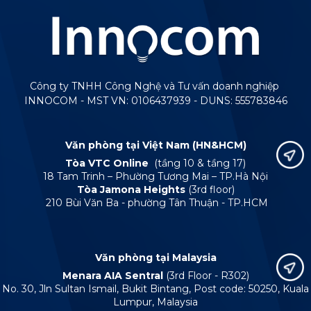
Công ty TNHH Công Nghệ và Tư vấn doanh nghiệp
INNOCOM - MST VN: 0106437939 - DUNS: 555783846
Văn phòng tại Việt Nam (HN&HCM)
Tòa VTC Online
(tầng 10 & tầng 17)
18 Tam Trinh – Phường Tương Mai – TP.Hà Nội
Tòa Jamona Heights
(3rd floor)
210 Bùi Văn Ba - phường Tân Thuận - TP.HCM
Văn phòng tại Malaysia
Menara AIA Sentral
(3rd Floor - R302)
No. 30, Jln Sultan Ismail, Bukit Bintang, Post code: 50250, Kuala
Lumpur, Malaysia