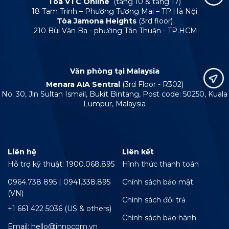
Tòa VTC Online
(tầng 10 & tầng 17)
18 Tam Trinh – Phường Tương Mai – TP.Hà Nội
Tòa Jamona Heights
(3rd floor)
210 Bùi Văn Ba - phường Tân Thuận - TP.HCM
Văn phòng tại Malaysia
Menara AIA Sentral
(3rd Floor - R302)
No. 30, Jln Sultan Ismail, Bukit Bintang, Post code: 50250, Kuala
Lumpur, Malaysia
Liên hệ
Liên kết
Hỗ trợ kỹ thuật: 1900.068.895
Hình thức thanh toán
0964.738 895 | 0941.338.895
Chính sách bảo mật
(VN)
Chính sách đổi trả
+1 661 422 5036 (US & others)
Chính sách bảo hành
Email: hello@innocom.vn