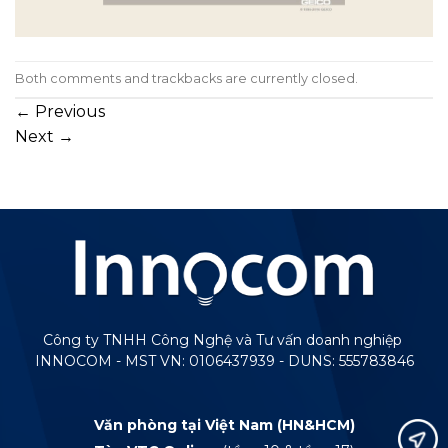
Both comments and trackbacks are currently closed.
←
Previous
Next
→
Công ty TNHH Công Nghệ và Tư vấn doanh nghiệp
INNOCOM - MST VN: 0106437939 - DUNS: 555783846
Văn phòng tại Việt Nam (HN&HCM)