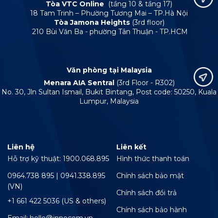
Tòa VTC Online
(tầng 10 & tầng 17)
18 Tam Trinh – Phường Tương Mai – TP.Hà Nội
Tòa Jamona Heights
(3rd floor)
210 Bùi Văn Ba - phường Tân Thuận - TP.HCM
Văn phòng tại Malaysia
Menara AIA Sentral
(3rd Floor - R302)
No. 30, Jln Sultan Ismail, Bukit Bintang, Post code: 50250, Kuala
Lumpur, Malaysia
Liên hệ
Liên kết
Hỗ trợ kỹ thuật: 1900.068.895
Hình thức thanh toán
0964.738 895 | 0941.338.895
Chính sách bảo mật
(VN)
Chính sách đổi trả
+1 661 422 5036 (US & others)
Chính sách bảo hành