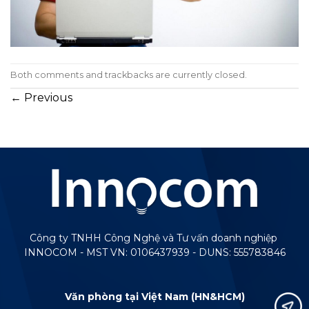
Both comments and trackbacks are currently closed.
←
Previous
Công ty TNHH Công Nghệ và Tư vấn doanh nghiệp
INNOCOM - MST VN: 0106437939 - DUNS: 555783846
Văn phòng tại Việt Nam (HN&HCM)