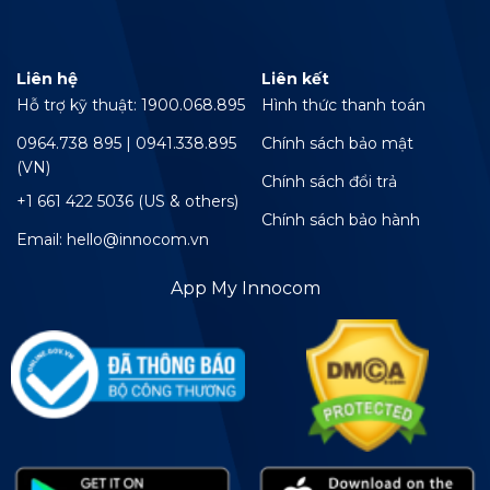
Liên hệ
Liên kết
Hỗ trợ kỹ thuật: 1900.068.895
Hình thức thanh toán
0964.738 895 | 0941.338.895
Chính sách bảo mật
(VN)
Chính sách đổi trả
+1 661 422 5036 (US & others)
Chính sách bảo hành
Email: hello@innocom.vn
App My Innocom