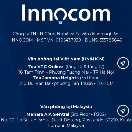
Công ty TNHH Công Nghệ và Tư vấn doanh nghiệp
INNOCOM - MST VN: 0106437939 - DUNS: 555783846
Văn phòng tại Việt Nam (HN&HCM)
Tòa VTC Online
(tầng 10 & tầng 17)
18 Tam Trinh – Phường Tương Mai – TP.Hà Nội
Tòa Jamona Heights
(3rd floor)
210 Bùi Văn Ba - phường Tân Thuận - TP.HCM
Văn phòng tại Malaysia
Menara AIA Sentral
(3rd Floor - R302)
No. 30, Jln Sultan Ismail, Bukit Bintang, Post code: 50250, Kuala
Lumpur, Malaysia