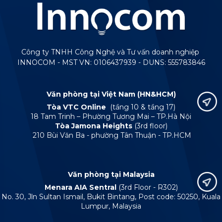
Công ty TNHH Công Nghệ và Tư vấn doanh nghiệp
INNOCOM - MST VN: 0106437939 - DUNS: 555783846
Văn phòng tại Việt Nam (HN&HCM)
Tòa VTC Online
(tầng 10 & tầng 17)
18 Tam Trinh – Phường Tương Mai – TP.Hà Nội
Tòa Jamona Heights
(3rd floor)
210 Bùi Văn Ba - phường Tân Thuận - TP.HCM
Văn phòng tại Malaysia
Menara AIA Sentral
(3rd Floor - R302)
No. 30, Jln Sultan Ismail, Bukit Bintang, Post code: 50250, Kuala
Lumpur, Malaysia