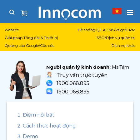
Skip
to
content
Website
Hệ thống QL ABMS/VtigerCRM
Giải pháp Tổng đài & Thiết bị
SEO/Dịch vụ quản trị
Quảng cáo Google/Cốc cốc
Dịch vụ khác
Người quản lý kinh doanh:
Ms.Tâm
Truy vấn trực tuyến
1900.068.895
1900.068.895
Điểm nổi bật
Cách thức hoạt động
Demo