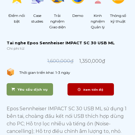
Điểm nối
Case
Trải
Demo
Kinh
Thông số
bật
studies
nghiệm
nghiệm
kỹ thuật
Giao diện
Quản lý
Tai nghe Epos Sennheiser IMPACT SC 30 USB ML
Chi phí từ:
Original
Current
price
price
1,600,000
₫
1,350,000
₫
was:
is:
1,600,000₫.
1,350,000₫.
Thời gian triển khai: 1-3 ngày
Yêu cầu dịch vụ
Xem tiến độ
Epos Sennheiser IMPACT SC 30 USB ML sử dụng 1
bên tai, choàng đầu kết nối USB thích hợp dùng
cho PC; Hỗ trợ lọc nhiễu và tiếng ồn (Noise-
cancelling); Hỗ trợ điều chỉnh âm lượng to, nhỏ.