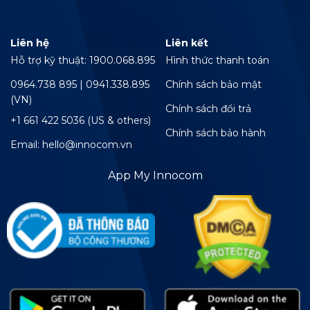
Liên hệ
Liên kết
Hỗ trợ kỹ thuật: 1900.068.895
Hình thức thanh toán
0964.738 895 | 0941.338.895
Chính sách bảo mật
(VN)
Chính sách đổi trả
+1 661 422 5036 (US & others)
Chính sách bảo hành
Email: hello@innocom.vn
App My Innocom