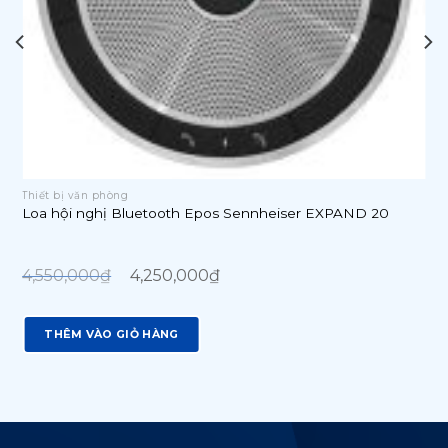
Thiết bị văn phòng
Loa hội nghị Bluetooth Epos Sennheiser EXPAND 20
Original
Current
price
price
4,550,000
₫
4,250,000
₫
was:
is:
4,550,000₫.
4,250,000₫.
THÊM VÀO GIỎ HÀNG