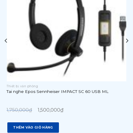
Thiết bị văn phòng
Tai nghe Epos Sennheiser IMPACT SC 60 USB ML
Original
Current
price
price
1,750,000
₫
1,500,000
₫
was:
is:
1,750,000₫.
1,500,000₫.
THÊM VÀO GIỎ HÀNG