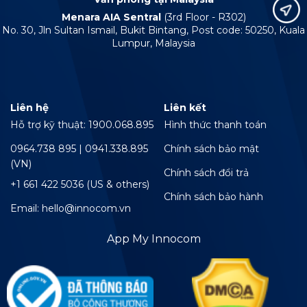
Menara AIA Sentral
(3rd Floor - R302)
No. 30, Jln Sultan Ismail, Bukit Bintang, Post code: 50250, Kuala
Lumpur, Malaysia
Liên hệ
Liên kết
Hỗ trợ kỹ thuật: 1900.068.895
Hình thức thanh toán
0964.738 895 | 0941.338.895
Chính sách bảo mật
(VN)
Chính sách đổi trả
+1 661 422 5036 (US & others)
Chính sách bảo hành
Email: hello@innocom.vn
App My Innocom