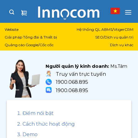
Skip
to
content
Website
Hệ thống QL ABMS/VtigerCRM
Giải pháp Tổng đài & Thiết bị
SEO/Dịch vụ quản trị
Quảng cáo Google/Cốc cốc
Dịch vụ khác
Người quản lý kinh doanh:
Ms.Tâm
Truy vấn trực tuyến
1900.068.895
1900.068.895
Điểm nổi bật
Cách thức hoạt động
Demo