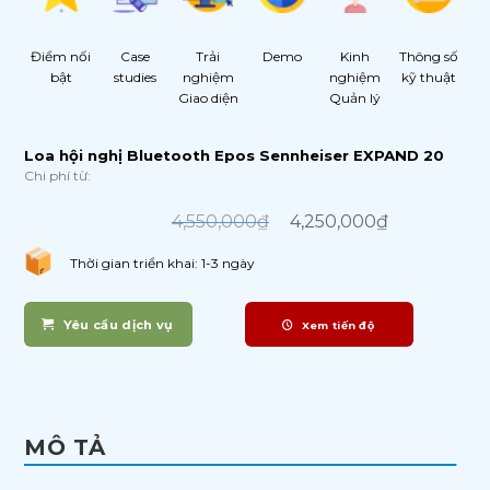
Điểm nối
Case
Trải
Demo
Kinh
Thông số
bật
studies
nghiệm
nghiệm
kỹ thuật
Giao diện
Quản lý
Loa hội nghị Bluetooth Epos Sennheiser EXPAND 20
Chi phí từ:
Original
Current
price
price
4,550,000
₫
4,250,000
₫
was:
is:
4,550,000₫.
4,250,000₫.
Thời gian triển khai: 1-3 ngày
Yêu cầu dịch vụ
Xem tiến độ
MÔ TẢ