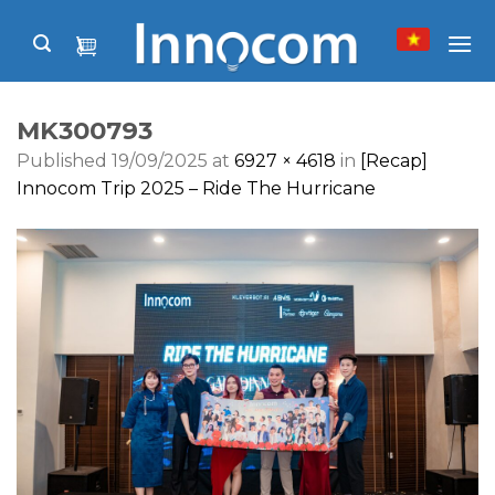
Skip
to
content
MK300793
Published
19/09/2025
at
6927 × 4618
in
[Recap]
Innocom Trip 2025 – Ride The Hurricane