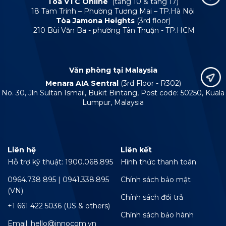
Tòa VTC Online
(tầng 10 & tầng 17)
18 Tam Trinh – Phường Tương Mai – TP.Hà Nội
Tòa Jamona Heights
(3rd floor)
210 Bùi Văn Ba - phường Tân Thuận - TP.HCM
Văn phòng tại Malaysia
Menara AIA Sentral
(3rd Floor - R302)
No. 30, Jln Sultan Ismail, Bukit Bintang, Post code: 50250, Kuala
Lumpur, Malaysia
Liên hệ
Liên kết
Hỗ trợ kỹ thuật: 1900.068.895
Hình thức thanh toán
0964.738 895 | 0941.338.895
Chính sách bảo mật
(VN)
Chính sách đổi trả
+1 661 422 5036 (US & others)
Chính sách bảo hành
Email: hello@innocom.vn