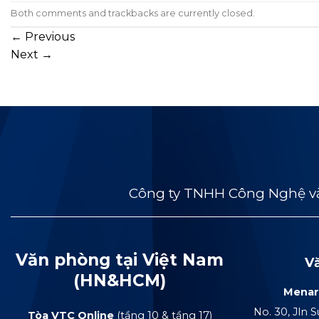
Both comments and trackbacks are currently closed.
←
Previous
Next
→
Công ty TNHH Công Nghệ và
Văn phòng tại Việt Nam
V
(HN&HCM)
Menar
No. 30, Jln S
Tòa VTC Online
(tầng 10 & tầng 17)