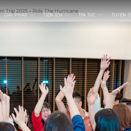
m Trip 2025 – Ride The Hurricane
GIẢI PHÁP
TIỆN ÍCH
TIN TỨC
TUYỂN 