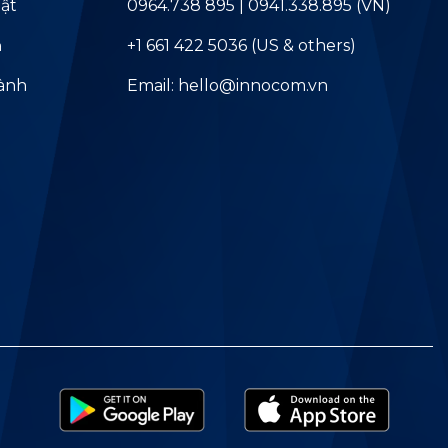
ật
0964.738 895 | 0941.338.895 (VN)
ả
+1 661 422 5036 (US & others)
hành
Email: hello@innocom.vn