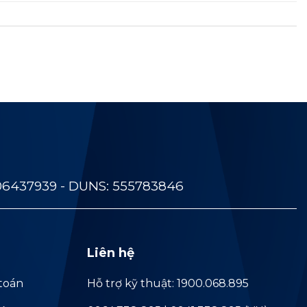
06437939 - DUNS: 555783846
Liên hệ
toán
Hỗ trợ kỹ thuật: 1900.068.895