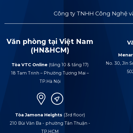
Công ty TNHH Công Nghệ và
Văn phòng tại Việt Nam
V
(HN&HCM)
Menar
No. 30, Jln S
Tòa VTC Online
(tầng 10 & tầng 17)
50
18 Tam Trinh – Phường Tương Mai –
TP.Hà Nội
Tòa Jamona Heights
(3rd floor)
210 Bùi Văn Ba - phường Tân Thuận -
TP.HCM