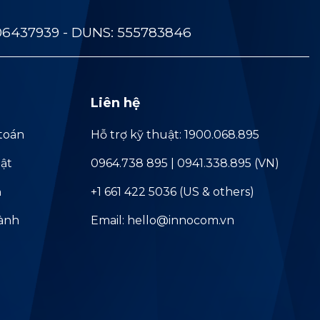
06437939 - DUNS: 555783846
Liên hệ
toán
Hỗ trợ kỹ thuật: 1900.068.895
ật
0964.738 895 | 0941.338.895 (VN)
ả
+1 661 422 5036 (US & others)
hành
Email: hello@innocom.vn