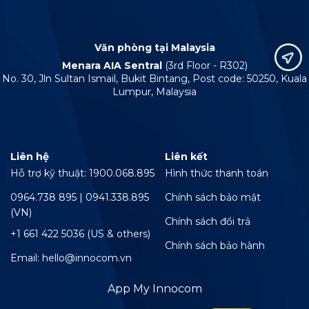
Văn phòng tại Malaysia
Menara AIA Sentral
(3rd Floor - R302)
No. 30, Jln Sultan Ismail, Bukit Bintang, Post code: 50250, Kuala
Lumpur, Malaysia
Liên hệ
Liên kết
Hỗ trợ kỹ thuật: 1900.068.895
Hình thức thanh toán
0964.738 895 | 0941.338.895
Chính sách bảo mật
(VN)
Chính sách đổi trả
+1 661 422 5036 (US & others)
Chính sách bảo hành
Email: hello@innocom.vn
App My Innocom