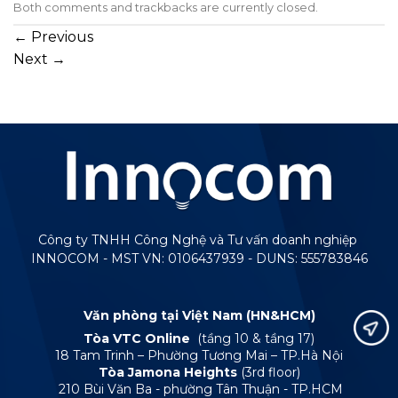
Both comments and trackbacks are currently closed.
←
Previous
Next
→
Công ty TNHH Công Nghệ và Tư vấn doanh nghiệp
INNOCOM - MST VN: 0106437939 - DUNS: 555783846
Văn phòng tại Việt Nam (HN&HCM)
Tòa VTC Online
(tầng 10 & tầng 17)
18 Tam Trinh – Phường Tương Mai – TP.Hà Nội
Tòa Jamona Heights
(3rd floor)
210 Bùi Văn Ba - phường Tân Thuận - TP.HCM