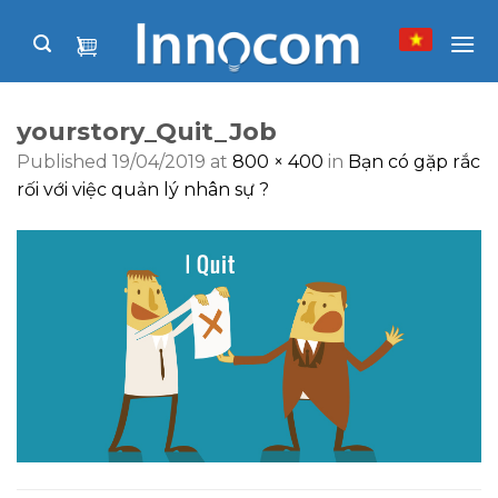
Skip
to
content
yourstory_Quit_Job
Published
19/04/2019
at
800 × 400
in
Bạn có gặp rắc
rối với việc quản lý nhân sự ?