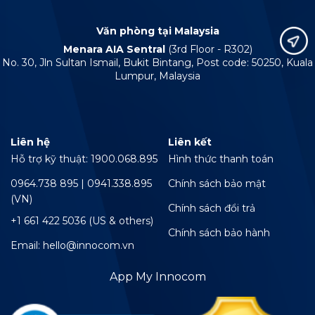
Văn phòng tại Malaysia
Menara AIA Sentral
(3rd Floor - R302)
No. 30, Jln Sultan Ismail, Bukit Bintang, Post code: 50250, Kuala
Lumpur, Malaysia
Liên hệ
Liên kết
Hỗ trợ kỹ thuật: 1900.068.895
Hình thức thanh toán
0964.738 895 | 0941.338.895
Chính sách bảo mật
(VN)
Chính sách đổi trả
+1 661 422 5036 (US & others)
Chính sách bảo hành
Email: hello@innocom.vn
App My Innocom