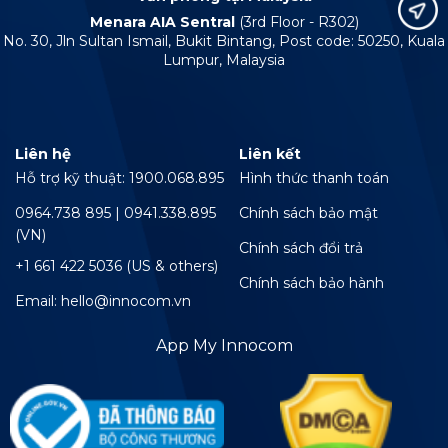
Menara AIA Sentral
(3rd Floor - R302)
No. 30, Jln Sultan Ismail, Bukit Bintang, Post code: 50250, Kuala
Lumpur, Malaysia
Liên hệ
Liên kết
Hỗ trợ kỹ thuật: 1900.068.895
Hình thức thanh toán
0964.738 895 | 0941.338.895
Chính sách bảo mật
(VN)
Chính sách đổi trả
+1 661 422 5036 (US & others)
Chính sách bảo hành
Email: hello@innocom.vn
App My Innocom