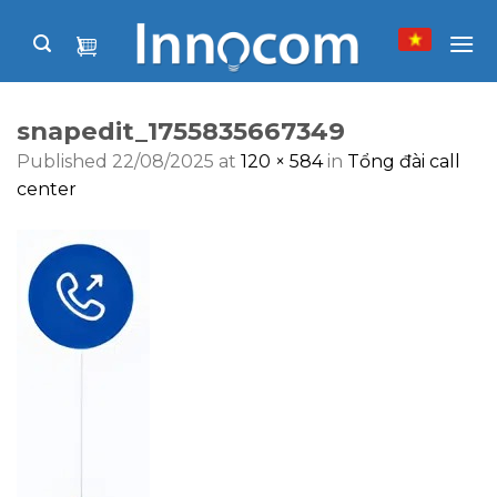
Skip
to
content
snapedit_1755835667349
Published
22/08/2025
at
120 × 584
in
Tổng đài call
center