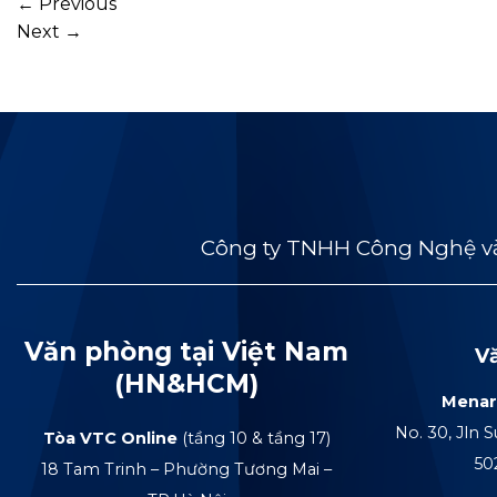
←
Previous
Next
→
Công ty TNHH Công Nghệ và
Văn phòng tại Việt Nam
V
(HN&HCM)
Menar
No. 30, Jln S
Tòa VTC Online
(tầng 10 & tầng 17)
50
18 Tam Trinh – Phường Tương Mai –