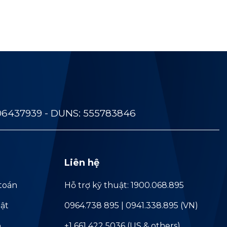
06437939 - DUNS: 555783846
Liên hệ
toán
Hỗ trợ kỹ thuật: 1900.068.895
ật
0964.738 895 | 0941.338.895 (VN)
ả
+1 661 422 5036 (US & others)