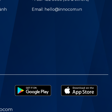
hành
Email: hello@innocom.vn
nocom