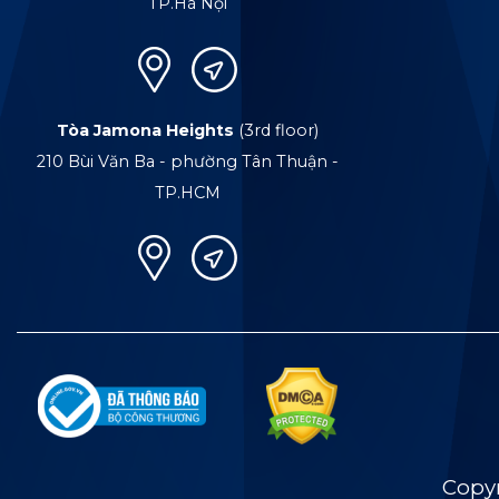
TP.Hà Nội
Tòa Jamona Heights
(3rd floor)
210 Bùi Văn Ba - phường Tân Thuận -
TP.HCM
Copy