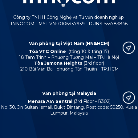
Công ty TNHH Công Nghệ và Tư vấn doanh nghiệp
INNOCOM - MST VN: 0106437939 - DUNS: 555783846
Văn phòng tại Việt Nam (HN&HCM)
Tòa VTC Online
(tầng 10 & tầng 17)
18 Tam Trinh – Phường Tương Mai – TP.Hà Nội
Tòa Jamona Heights
(3rd floor)
210 Bùi Văn Ba - phường Tân Thuận - TP.HCM
Văn phòng tại Malaysia
Menara AIA Sentral
(3rd Floor - R302)
No. 30, Jln Sultan Ismail, Bukit Bintang, Post code: 50250, Kuala
Lumpur, Malaysia