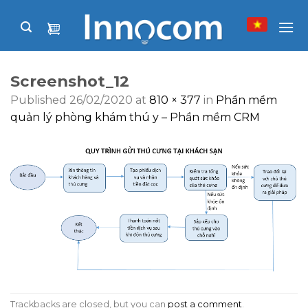
Skip
to
content
Screenshot_12
Published
26/02/2020
at
810 × 377
in
Phần mềm
quản lý phòng khám thú y – Phần mềm CRM
Trackbacks are closed, but you can
post a comment
.