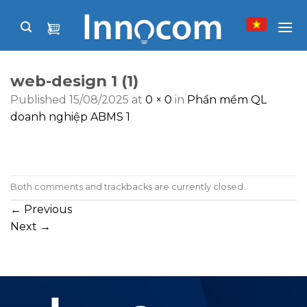
Skip
to
content
web-design 1 (1)
Published
15/08/2025
at
0 × 0
in
Phần mềm QL
doanh nghiệp ABMS 1
Both comments and trackbacks are currently closed.
←
Previous
Next
→