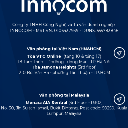
Công ty TNHH Công Nghệ và Tư vấn doanh nghiệp
INNOCOM - MST VN: 0106437939 - DUNS: 555783846
Văn phòng tại Việt Nam (HN&HCM)
Tòa VTC Online
(tầng 10 & tầng 17)
18 Tam Trinh – Phường Tương Mai – TP.Hà Nội
Tòa Jamona Heights
(3rd floor)
210 Bùi Văn Ba - phường Tân Thuận - TP.HCM
Văn phòng tại Malaysia
Menara AIA Sentral
(3rd Floor - R302)
No. 30, Jln Sultan Ismail, Bukit Bintang, Post code: 50250, Kuala
Lumpur, Malaysia