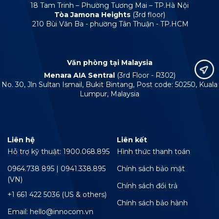
18 Tam Trinh – Phường Tương Mai – TP.Hà Nội
Tòa Jamona Heights
(3rd floor)
210 Bùi Văn Ba - phường Tân Thuận - TP.HCM
Văn phòng tại Malaysia
Menara AIA Sentral
(3rd Floor - R302)
No. 30, Jln Sultan Ismail, Bukit Bintang, Post code: 50250, Kuala
Lumpur, Malaysia
Liên hệ
Liên kết
Hỗ trợ kỹ thuật: 1900.068.895
Hình thức thanh toán
0964.738 895 | 0941.338.895
Chính sách bảo mật
(VN)
Chính sách đổi trả
+1 661 422 5036 (US & others)
Chính sách bảo hành
Email: hello@innocom.vn