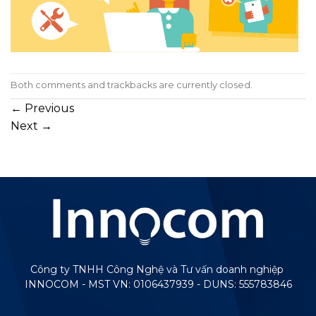
Both comments and trackbacks are currently closed.
←
Previous
Next
→
Công ty TNHH Công Nghệ và Tư vấn doanh nghiệp
INNOCOM - MST VN: 0106437939 - DUNS: 555783846