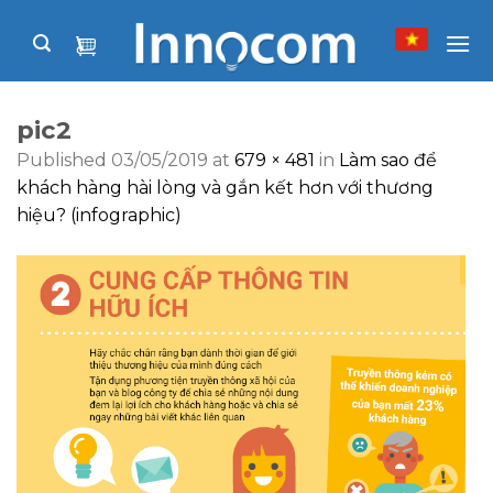
Skip
to
content
pic2
Published
03/05/2019
at
679 × 481
in
Làm sao để
khách hàng hài lòng và gắn kết hơn với thương
hiệu? (infographic)