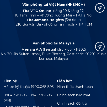
Văn phòng tại Việt Nam (HN&HCM)
Tòa VTC Online
(tầng 10 & tầng 17)
18 Tam Trinh – Phường Tương Mai – TP.Hà Nội
Tòa Jamona Heights
(3rd floor)
210 Bùi Văn Ba - phường Tân Thuận - TP.HCM
Văn phòng tại Malaysia
Menara AIA Sentral
(3rd Floor - R302)
No. 30, Jln Sultan Ismail, Bukit Bintang, Post code: 50250, Kuala
Lumpur, Malaysia
Liên hệ
Liên kết
Hỗ trợ kỹ thuật: 1900.068.895
Hình thức thanh toán
0964.738 895 | 0941.338.895
Chính sách bảo mật
(VN)
Chính sách đổi trả