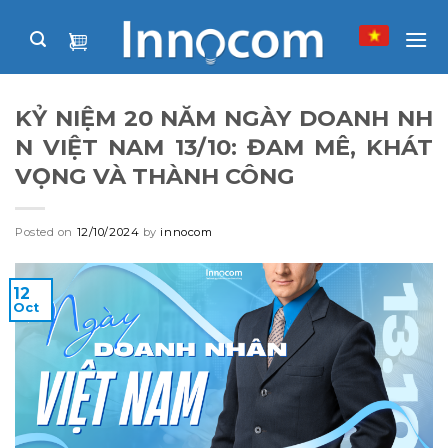
Skip
to
content
KỶ NIỆM 20 NĂM NGÀY DOANH NH
N VIỆT NAM 13/10: ĐAM MÊ, KHÁT
VỌNG VÀ THÀNH CÔNG
Posted on
12/10/2024
by
innocom
12
Oct