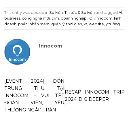
This entry was posted in
Sự kiện
,
Tin tức & Sự kiện
and tagged
AI
,
business
,
công nghệ mới
,
crm
,
doanh nghiệp
,
ICT
,
innocom
,
kinh
doanh
,
phần
,
phần mềm
,
quản lý
,
thời gian
,
vt
,
website
,
ý tưởng
.
innocom
[EVENT 2024] ĐÓN
TRUNG THU TẠI
RECAP INNOCOM TRIP
INNOCOM – VUI TẾT
2024: DIG DEEPER
ĐOÀN VIÊN, YÊU
THƯƠNG NGẬP TRÀN