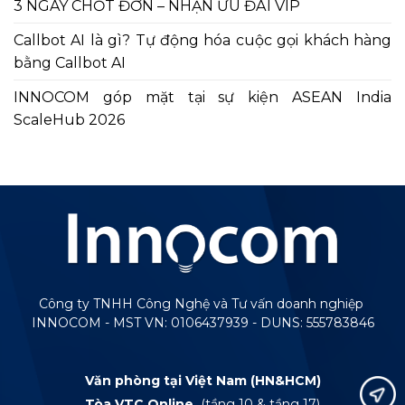
3 NGÀY CHỐT ĐƠN – NHẬN ƯU ĐÃI VIP
Callbot AI là gì? Tự động hóa cuộc gọi khách hàng
bằng Callbot AI
INNOCOM góp mặt tại sự kiện ASEAN India
ScaleHub 2026
Công ty TNHH Công Nghệ và Tư vấn doanh nghiệp
INNOCOM - MST VN: 0106437939 - DUNS: 555783846
Văn phòng tại Việt Nam (HN&HCM)
Tòa VTC Online
(tầng 10 & tầng 17)