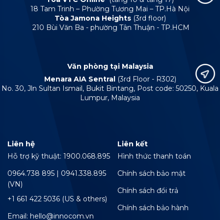
18 Tam Trinh – Phường Tương Mai – TP.Hà Nội
Tòa Jamona Heights
(3rd floor)
210 Bùi Văn Ba - phường Tân Thuận - TP.HCM
Văn phòng tại Malaysia
Menara AIA Sentral
(3rd Floor - R302)
No. 30, Jln Sultan Ismail, Bukit Bintang, Post code: 50250, Kuala
Lumpur, Malaysia
Liên hệ
Liên kết
Hỗ trợ kỹ thuật: 1900.068.895
Hình thức thanh toán
0964.738 895 | 0941.338.895
Chính sách bảo mật
(VN)
Chính sách đổi trả
+1 661 422 5036 (US & others)
Chính sách bảo hành
Email: hello@innocom.vn