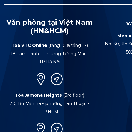
Văn phòng tại Việt Nam
V
(HN&HCM)
Menar
No. 30, Jln S
Tòa VTC Online
(tầng 10 & tầng 17)
50
18 Tam Trinh – Phường Tương Mai –
TP.Hà Nội
Tòa Jamona Heights
(3rd floor)
210 Bùi Văn Ba - phường Tân Thuận -
TP.HCM