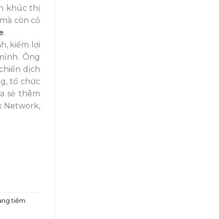
n khúc thị
 mà còn có
e
.
, kiếm lợi
mình. Ông
chiến dịch
g, tổ chức
ia sẻ thêm
x Network,
àng tiềm