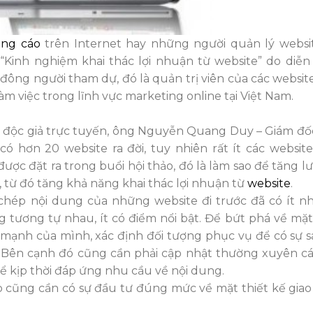
ng cáo
trên Internet hay những người quản lý webs
 “Kinh nghiệm khai thác lợi nhuận từ website” do diễ
đông người tham dự, đó là quản trị viên của các websit
 việc trong lĩnh vực marketing online tại Việt Nam.
g độc giả trực tuyến, ông Nguyễn Quang Duy – Giám đốc
ó hơn 20 website ra đời, tuy nhiên rất ít các website
được đặt ra trong buổi hội thảo, đó là làm sao để tăng 
 từ đó tăng khả năng khai thác lợi nhuận từ
website
.
chép nội dung của những website đi trước đã có ít n
 tương tự nhau, ít có điểm nổi bật. Để bứt phá về mặt
mạnh của mình, xác định đối tượng phục vụ để có sự s
t. Bên cạnh đó cũng cần phải cập nhật thường xuyên c
để kịp thời đáp ứng nhu cầu về nội dung.
b cũng cần có sự đầu tư đúng mức về mặt thiết kế giao 