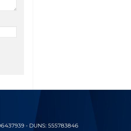
06437939 - DUNS: 555783846