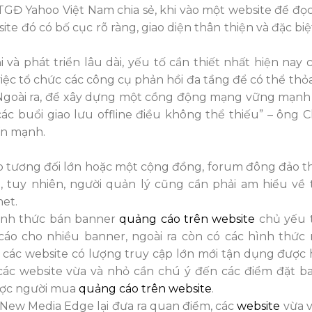
 Yahoo Việt Nam chia sẻ, khi vào một website để đọc
ite đó có bố cục rõ ràng, giao diện thân thiện và đặc biệ
i và phát triển lâu dài, yếu tố cần thiết nhất hiện nay 
việc tổ chức các công cụ phản hồi đa tầng để có thể th
c. Ngoài ra, để xây dựng một cồng động mạng vững mạnh
ác buổi giao lưu offline điều không thể thiếu” – ông Ch
ấn mạnh.
 tương đối lớn hoặc một cộng đồng, forum đông đảo thì
, tuy nhiên, người quản lý cũng cần phải am hiểu về 
et.
hình thức bán banner
quảng cáo trên website
chủ yếu 
áo cho nhiều banner, ngoài ra còn có các hình thức 
hỉ các website có lượng truy cập lớn mới tận dụng được
 các website vừa và nhỏ cần chú ý đến các điểm đặt ba
được người mua
quảng cáo trên website
.
 New Media Edge lại đưa ra quan điểm, các
website
vừa 