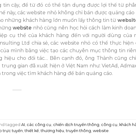
 tin cậy, để từ đó có thể tận dụng được lợi thế từ phâ
 thế này, các website nhỏ không chỉ bán được quảng cáo
o những khách hàng lớn muốn lấy thông tin từ
websit
những
website
nhỏ cũng nên học hỏi cách làm kinh doanh
điệp cụ thể của khách hàng đến với người dùng của 
ting Ltd chia sẻ, các website nhỏ có thể thực hiện 
của mình bằng việc tạo các chuyên mục thông tin riên
g hiệu cho đối tác… Bên cạnh đó, ông Thành cũng ch
 trung gian đã xuất hiện ở Việt Nam như: VietAd, Adma
trong việc tìm khách hàng để bán quảng cáo.
nd tagged
AI
,
các công cụ
,
chiến dịch truyền thông
,
công cụ
,
khách h
 trực tuyến
,
thiết kế
,
thương hiệu
,
truyền thông
,
website
.