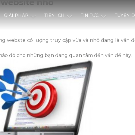
 website nhỏ
GIẢI PHÁP
TIỆN ÍCH
TIN TỨC
TUYỂN 
ng website có lượng truy cập vừa và nhỏ đang là vấn 
 nào đó cho những bạn đang quan tâm đến vấn đề này.