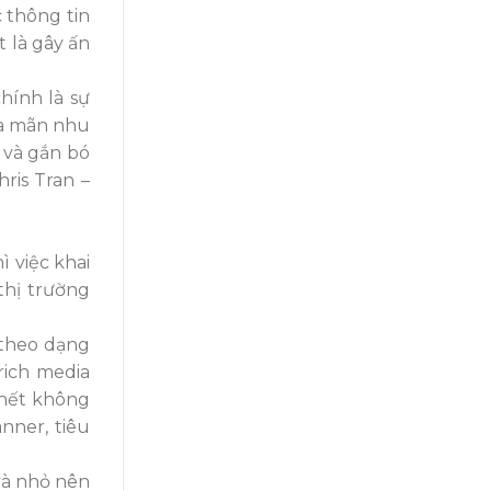
 thông tin
t là gây ấn
chính là sự
ỏa mãn nhu
 và gắn bó
ris Tran –
 việc khai
thị trường
theo dạng
rich media
 hết không
nner, tiêu
và nhỏ nên