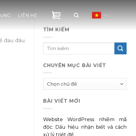
DỤNG
LIÊN HỆ
TÌM KIẾM
đề đau đầu
CHUYÊN MỤC BÀI VIẾT
Chuyên
mục
bài
BÀI VIẾT MỚI
viết
Website WordPress nhiễm mã
độc: Dấu hiệu nhận biết và cách
xử lý triệt để