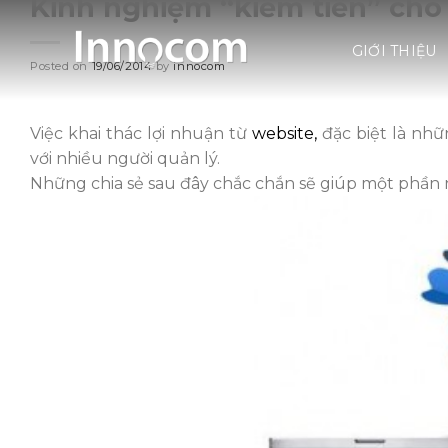
Kinh nghiệm “kiếm tiền” cho
Skip
to
GIỚI THIỆU
content
Posted on
19/06/2014
by
innocom
Việc khai thác lợi nhuận từ
website,
đặc biệt là nhữ
với nhiều người quản lý.
Những chia sẻ sau đây chắc chắn sẽ giúp một phần