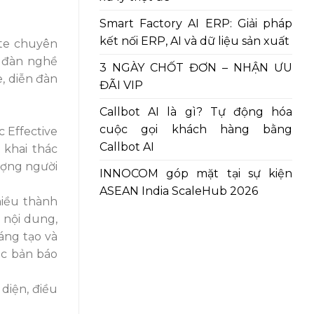
Smart Factory AI ERP: Giải pháp
kết nối ERP, AI và dữ liệu sản xuất
ite chuyên
n đàn nghề
3 NGÀY CHỐT ĐƠN – NHẬN ƯU
e, diễn đàn
ĐÃI VIP
Callbot AI là gì? Tự động hóa
cuộc gọi khách hàng bằng
 Effective
Callbot AI
 khai thác
lượng người
INNOCOM góp mặt tại sự kiện
ASEAN India ScaleHub 2026
hiều thành
 nội dung,
áng tạo và
ác bản báo
diện, điều