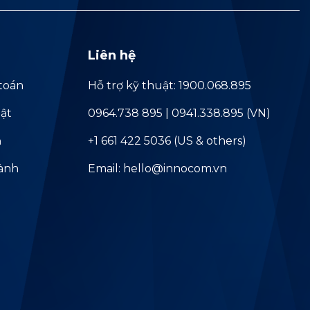
Liên hệ
toán
Hỗ trợ kỹ thuật: 1900.068.895
ật
0964.738 895 | 0941.338.895 (VN)
ả
+1 661 422 5036 (US & others)
hành
Email: hello@innocom.vn