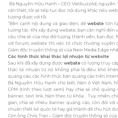
Bà Nguyễn Hữu Hạnh – CEO VietbuzzAd, nguyên TGĐ
cần thiết, tôi sẽ tiếp tục đọc nội dung khác nếu webs
tượng được với tôi.
“Bên cạnh nội dung và giao diện, để
website
tồn tạ
tương tác. Khi xây dựng website, bạn cần nghĩ đến 
cầu chia sẻ của mọi đối tượng thành viên, bạn đọ
với forum, website thì việc tổ chức thường xuyên c
Giám đốc truyền thông số của New Media Edge nh
Các hình thức khai thác lợi nhuận từ website
Sau khi đã xây dựng được
website
có lượng truy cập
thác lợi nhuận từ nó không phải là điều khó khăn
quảng cáo, các hình thức bán quảng cáo trên Intern
Bà Nguyễn Hữu Hạnh cho biết, hiện ở Việt Nam, 
CPM (tính theo lượt xem) hay chia sẻ chỗ quảng c
banner, text link, hiện theo từ khóa… Tuy nhiên, c
gian, chia sẻ nhiều banner quảng cáo, còn đối với
chuẩn thiết kế quốc tế hay giá thành để thu hút 
Còn ông Chris Tran – Giám đốc truyền thông số của