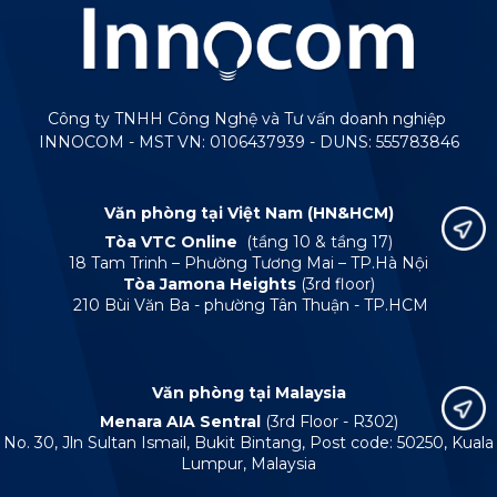
Công ty TNHH Công Nghệ và Tư vấn doanh nghiệp
INNOCOM - MST VN: 0106437939 - DUNS: 555783846
Văn phòng tại Việt Nam (HN&HCM)
Tòa VTC Online
(tầng 10 & tầng 17)
18 Tam Trinh – Phường Tương Mai – TP.Hà Nội
Tòa Jamona Heights
(3rd floor)
210 Bùi Văn Ba - phường Tân Thuận - TP.HCM
Văn phòng tại Malaysia
Menara AIA Sentral
(3rd Floor - R302)
No. 30, Jln Sultan Ismail, Bukit Bintang, Post code: 50250, Kuala
Lumpur, Malaysia