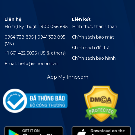
Liên hệ
Liên kết
Hỗ trợ kỹ thuật: 1900.068.895
Hình thức thanh toán
0964.738 895 | 0941.338.895
Chính sách bảo mật
(VN)
Chính sách đổi trả
+1 661 422 5036 (US & others)
Chính sách bảo hành
Email: hello@innocom.vn
App My Innocom