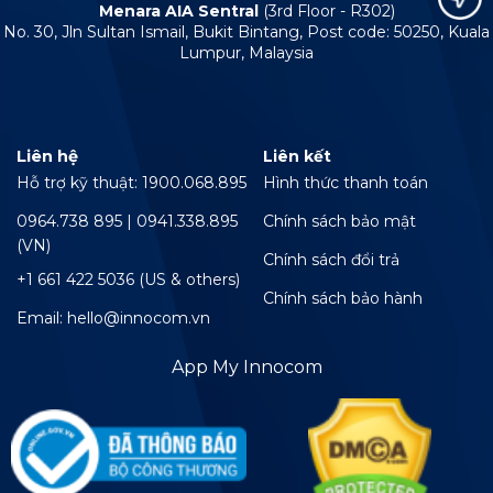
Menara AIA Sentral
(3rd Floor - R302)
No. 30, Jln Sultan Ismail, Bukit Bintang, Post code: 50250, Kuala
Lumpur, Malaysia
Liên hệ
Liên kết
Hỗ trợ kỹ thuật: 1900.068.895
Hình thức thanh toán
0964.738 895 | 0941.338.895
Chính sách bảo mật
(VN)
Chính sách đổi trả
+1 661 422 5036 (US & others)
Chính sách bảo hành
Email: hello@innocom.vn
App My Innocom