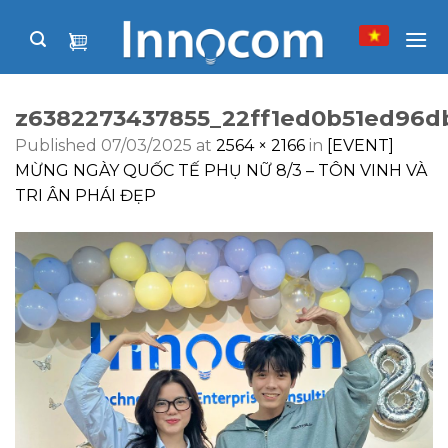
Skip
to
content
z6382273437855_22ff1ed0b51ed96d
Published
07/03/2025
at
2564 × 2166
in
[EVENT]
MỪNG NGÀY QUỐC TẾ PHỤ NỮ 8/3 – TÔN VINH VÀ
TRI ÂN PHÁI ĐẸP