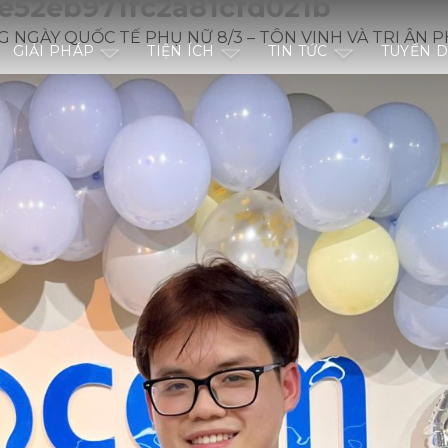
e52eb971fc2a81cfd021b
 NGÀY QUỐC TẾ PHỤ NỮ 8/3 – TÔN VINH VÀ TRI ÂN P
GIẢI PHÁP
TIỆN ÍCH
TIN TỨC
TUYỂN 