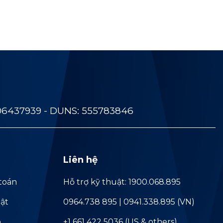
06437939 - DUNS: 555783846
Liên hệ
toán
Hỗ trợ kỹ thuật: 1900.068.895
ật
0964.738 895 | 0941.338.895 (VN)
ả
+1 661 422 5036 (US & others)