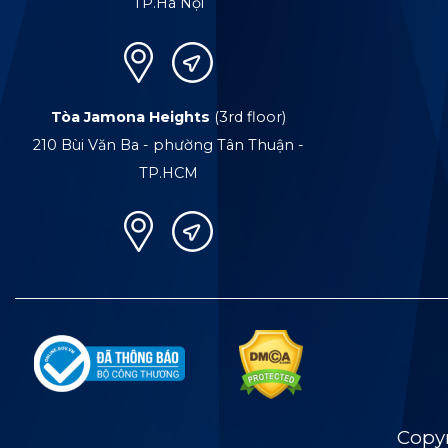
TP.Hà Nội
Tòa Jamona Heights
(3rd floor)
210 Bùi Văn Ba - phường Tân Thuận -
TP.HCM
Copy