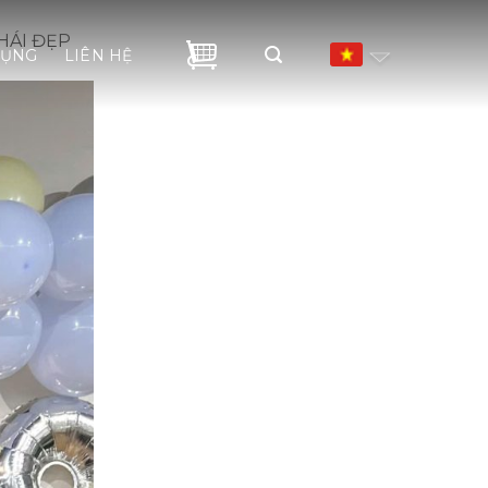
HÁI ĐẸP
DỤNG
LIÊN HỆ