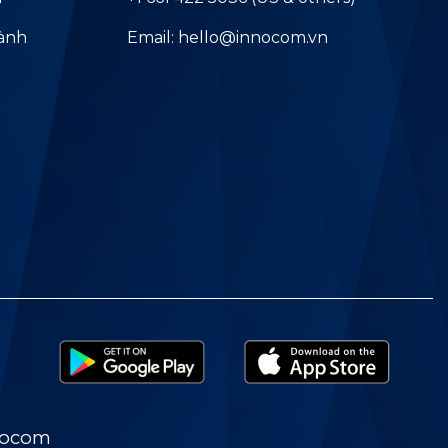
hành
Email: hello@innocom.vn
nocom