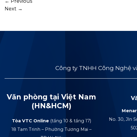
←
Previous
Next
→
Công ty TNHH Công Nghệ và
Văn phòng tại Việt Nam
V
(HN&HCM)
Menar
No. 30, Jln S
Tòa VTC Online
(tầng 10 & tầng 17)
50
18 Tam Trinh – Phường Tương Mai –