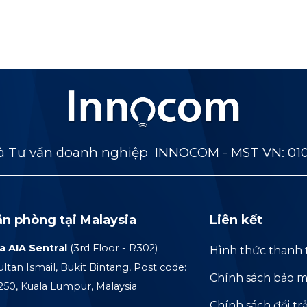
 Tư vấn doanh nghiệp INNOCOM - MST VN: 01
ăn phòng tại Malaysia
Liên kết
a AIA Sentral
(3rd Floor - R302)
Hình thức thanh 
ultan Ismail, Bukit Bintang, Post code:
Chính sách bảo m
250, Kuala Lumpur, Malaysia
Chính sách đổi tr