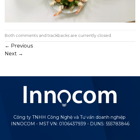
Both comments and trackbacks are currently closed.
←
Previous
Next
→
Công ty TNHH Công Nghệ và Tư vấn doanh nghiệp
INNOCOM - MST VN: 0106437939 - DUNS: 555783846