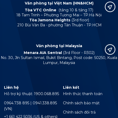
Văn phòng tại Việt Nam (HN&HCM)
Tòa VTC Online
(tầng 10 & tầng 17)
18 Tam Trinh – Phường Tương Mai – TP.Hà Nội
Tòa Jamona Heights
(3rd floor)
210 Bùi Văn Ba - phường Tân Thuận - TP.HCM
Văn phòng tại Malaysia
Menara AIA Sentral
(3rd Floor - R302)
No. 30, Jln Sultan Ismail, Bukit Bintang, Post code: 50250, Kuala
Lumpur, Malaysia
Liên hệ
Liên kết
Hỗ trợ kỹ thuật: 1900.068.895
Hình thức thanh toán
0964.738 895 | 0941.338.895
Chính sách bảo mật
(VN)
Chính sách đổi trả
+1 661 422 5036 (US & others)