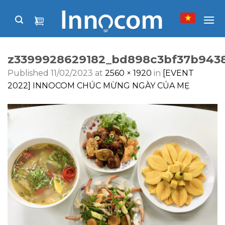
Skip
to
content
z3399928629182_bd898c3bf37b943
Published
11/02/2023
at
2560 × 1920
in
[EVENT
2022] INNOCOM CHÚC MỪNG NGÀY CỦA MẸ