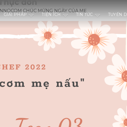
 Thực đơn
 INNOCOM CHÚC MỪNG NGÀY CỦA MẸ
GIẢI PHÁP
TIỆN ÍCH
TIN TỨC
TUYỂN 