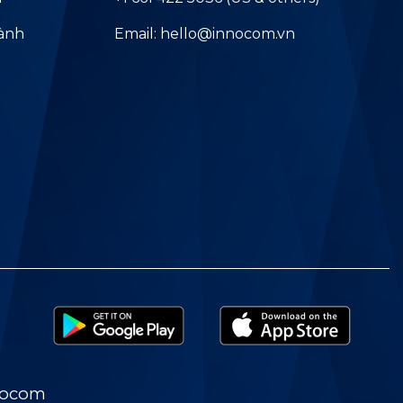
hành
Email: hello@innocom.vn
nocom