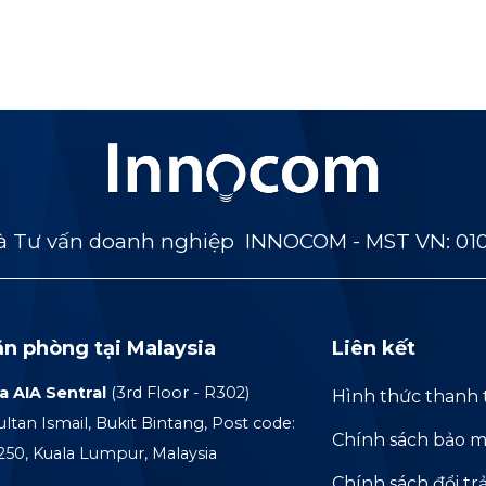
 Tư vấn doanh nghiệp INNOCOM - MST VN: 01
ăn phòng tại Malaysia
Liên kết
a AIA Sentral
(3rd Floor - R302)
Hình thức thanh 
ultan Ismail, Bukit Bintang, Post code:
Chính sách bảo m
250, Kuala Lumpur, Malaysia
Chính sách đổi tr