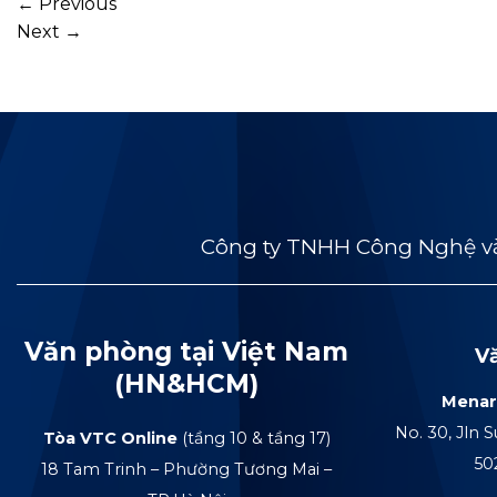
←
Previous
Next
→
Công ty TNHH Công Nghệ và
Văn phòng tại Việt Nam
V
(HN&HCM)
Menar
No. 30, Jln S
Tòa VTC Online
(tầng 10 & tầng 17)
50
18 Tam Trinh – Phường Tương Mai –