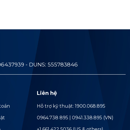
06437939 - DUNS: 555783846
Liên hệ
toán
Hỗ trợ kỹ thuật: 1900.068.895
ật
0964.738 895 | 0941.338.895 (VN)
ả
+1 661 422 5036 (US & others)