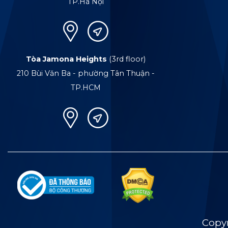
TP.Hà Nội
Tòa Jamona Heights
(3rd floor)
210 Bùi Văn Ba - phường Tân Thuận -
TP.HCM
Copy