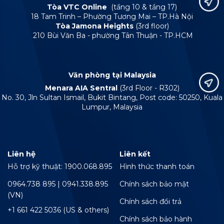
Tòa VTC Online
(tầng 10 & tầng 17)
18 Tam Trinh – Phường Tương Mai – TP.Hà Nội
Tòa Jamona Heights
(3rd floor)
210 Bùi Văn Ba - phường Tân Thuận - TP.HCM
Văn phòng tại Malaysia
Menara AIA Sentral
(3rd Floor - R302)
No. 30, Jln Sultan Ismail, Bukit Bintang, Post code: 50250, Kuala
Lumpur, Malaysia
Liên hệ
Liên kết
Hỗ trợ kỹ thuật: 1900.068.895
Hình thức thanh toán
0964.738 895 | 0941.338.895
Chính sách bảo mật
(VN)
Chính sách đổi trả
+1 661 422 5036 (US & others)
Chính sách bảo hành