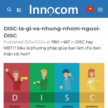
Skip
to
content
DISC-la-gi-va-nhung-nhom-nguoi-
DISC
Published
15/04/2024
at
1180 × 667
in
DISC hay
MBTI? Đâu là phương pháp giúp bạn làm chủ bản
thân tốt hơn?