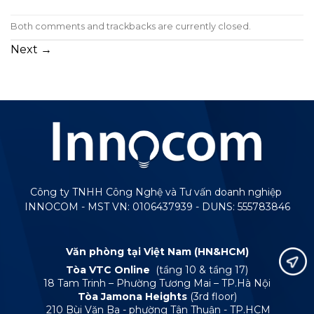
Both comments and trackbacks are currently closed.
Next
→
Công ty TNHH Công Nghệ và Tư vấn doanh nghiệp
INNOCOM - MST VN: 0106437939 - DUNS: 555783846
Văn phòng tại Việt Nam (HN&HCM)
Tòa VTC Online
(tầng 10 & tầng 17)
18 Tam Trinh – Phường Tương Mai – TP.Hà Nội
Tòa Jamona Heights
(3rd floor)
210 Bùi Văn Ba - phường Tân Thuận - TP.HCM