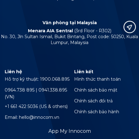
Văn phòng tại Malaysia
Menara AIA Sentral
(3rd Floor - R302)
No. 30, Jln Sultan Ismail, Bukit Bintang, Post code: 50250, Kuala
Lumpur, Malaysia
Liên hệ
Liên kết
Hỗ trợ kỹ thuật: 1900.068.895
Hình thức thanh toán
0964.738 895 | 0941.338.895
Chính sách bảo mật
(VN)
Chính sách đổi trả
+1 661 422 5036 (US & others)
Chính sách bảo hành
Email: hello@innocom.vn
App My Innocom