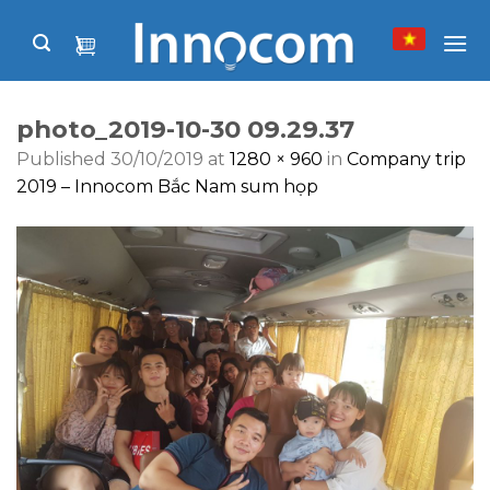
Skip
to
content
photo_2019-10-30 09.29.37
Published
30/10/2019
at
1280 × 960
in
Company trip
2019 – Innocom Bắc Nam sum họp