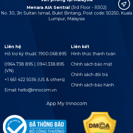
Menara AIA Sentral
(3rd Floor - R302)
No. 30, Jln Sultan Ismail, Bukit Bintang, Post code: 50250, Kuala
Lumpur, Malaysia
Liên hệ
Liên kết
Hỗ trợ kỹ thuật: 1900.068.895
Hình thức thanh toán
0964.738 895 | 0941.338.895
Chính sách bảo mật
(VN)
Chính sách đổi trả
+1 661 422 5036 (US & others)
Chính sách bảo hành
Email: hello@innocom.vn
App My Innocom