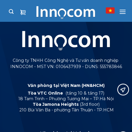
Skip
to
content
Công ty TNHH Công Nghệ và Tư vấn doanh nghiệp
INNOCOM - MST VN: 0106437939 - DUNS: 555783846
Văn phòng tại Việt Nam (HN&HCM)
Tòa VTC Online
(tầng 10 & tầng 17)
18 Tam Trinh – Phường Tương Mai – TP.Hà Nội
Tòa Jamona Heights
(3rd floor)
210 Bùi Văn Ba - phường Tân Thuận - TP.HCM