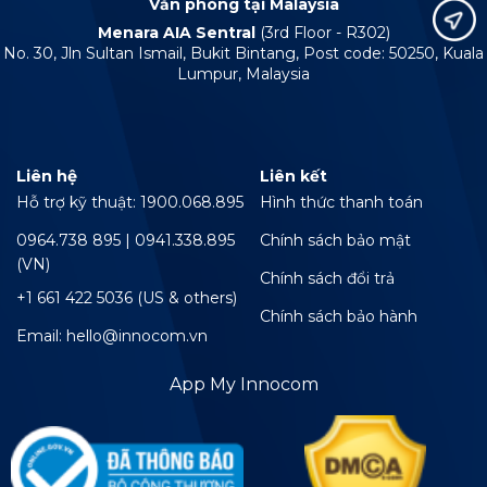
Văn phòng tại Malaysia
Menara AIA Sentral
(3rd Floor - R302)
No. 30, Jln Sultan Ismail, Bukit Bintang, Post code: 50250, Kuala
Lumpur, Malaysia
Liên hệ
Liên kết
Hỗ trợ kỹ thuật: 1900.068.895
Hình thức thanh toán
0964.738 895 | 0941.338.895
Chính sách bảo mật
(VN)
Chính sách đổi trả
+1 661 422 5036 (US & others)
Chính sách bảo hành
Email: hello@innocom.vn
App My Innocom