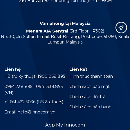
210 Bùi Văn Ba - phường Tân Thuận - TP.HCM
Văn phòng tại Malaysia
Menara AIA Sentral
(3rd Floor - R302)
No. 30, Jln Sultan Ismail, Bukit Bintang, Post code: 50250, Kuala
Lumpur, Malaysia
Liên hệ
Liên kết
Hỗ trợ kỹ thuật: 1900.068.895
Hình thức thanh toán
0964.738 895 | 0941.338.895
Chính sách bảo mật
(VN)
Chính sách đổi trả
+1 661 422 5036 (US & others)
Chính sách bảo hành
Email: hello@innocom.vn
App My Innocom