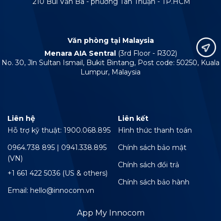
210 Bùi Văn Ba - phường Tân Thuận - TP.HCM
Văn phòng tại Malaysia
Menara AIA Sentral
(3rd Floor - R302)
No. 30, Jln Sultan Ismail, Bukit Bintang, Post code: 50250, Kuala
Lumpur, Malaysia
Liên hệ
Liên kết
Hỗ trợ kỹ thuật: 1900.068.895
Hình thức thanh toán
0964.738 895 | 0941.338.895
Chính sách bảo mật
(VN)
Chính sách đổi trả
+1 661 422 5036 (US & others)
Chính sách bảo hành
Email: hello@innocom.vn
App My Innocom