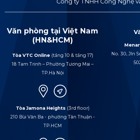
Công ty TNHH Công Nghệ và
Văn phòng tại Việt Nam
V
(HN&HCM)
Menar
No. 30, Jln S
Tòa VTC Online
(tầng 10 & tầng 17)
50
18 Tam Trinh – Phường Tương Mai –
TP.Hà Nội
Tòa Jamona Heights
(3rd floor)
210 Bùi Văn Ba - phường Tân Thuận -
TP.HCM