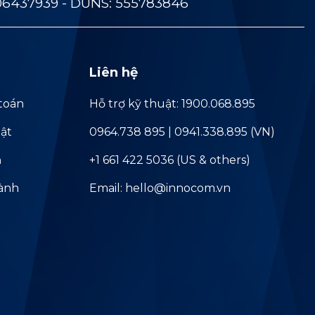
06437939 - DUNS: 555783846
Liên hệ
toán
Hỗ trợ kỹ thuật: 1900.068.895
ật
0964.738 895 | 0941.338.895 (VN)
ả
+1 661 422 5036 (US & others)
hành
Email: hello@innocom.vn