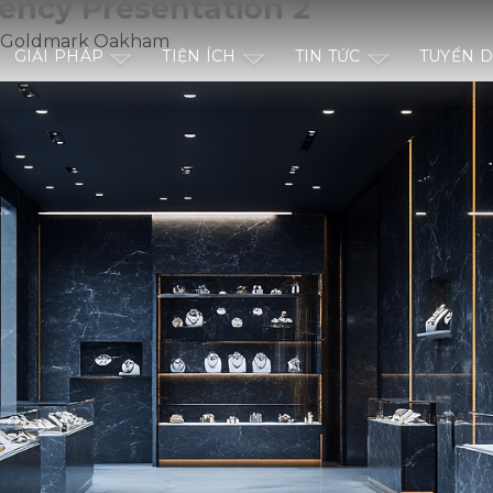
ency Presentation 2
b Goldmark Oakham
GIẢI PHÁP
TIỆN ÍCH
TIN TỨC
TUYỂN 