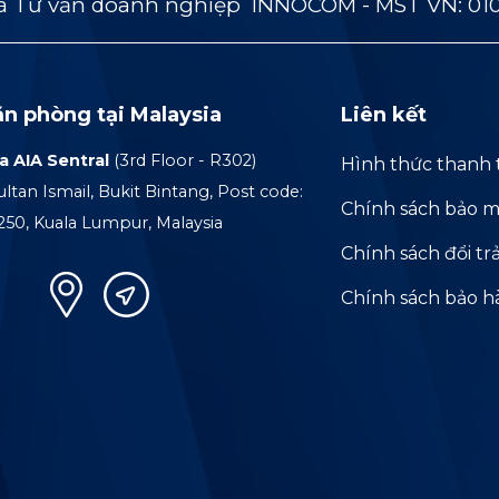
 Tư vấn doanh nghiệp INNOCOM - MST VN: 01
ăn phòng tại Malaysia
Liên kết
a AIA Sentral
(3rd Floor - R302)
Hình thức thanh 
ultan Ismail, Bukit Bintang, Post code:
Chính sách bảo m
250, Kuala Lumpur, Malaysia
Chính sách đổi tr
Chính sách bảo 