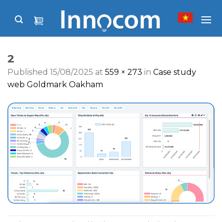
Skip
to
content
2
Published
15/08/2025
at
559 × 273
in
Case study
web Goldmark Oakham