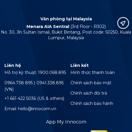
Văn phòng tại Malaysia
Menara AIA Sentral
(3rd Floor - R302)
No. 30, Jln Sultan Ismail, Bukit Bintang, Post code: 50250, Kuala
Lumpur, Malaysia
Liên hệ
Liên kết
Hỗ trợ kỹ thuật: 1900.068.895
Hình thức thanh toán
0964.738 895 | 0941.338.895
Chính sách bảo mật
(VN)
Chính sách đổi trả
+1 661 422 5036 (US & others)
Chính sách bảo hành
Email: hello@innocom.vn
App My Innocom