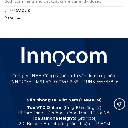
Both comments and trackbacks are currently closed.
←
Previous
Next
→
Công ty TNHH Công Nghệ và Tư vấn doanh nghiệp
INNOCOM - MST VN: 0106437939 - DUNS: 555783846
Văn phòng tại Việt Nam (HN&HCM)
Tòa VTC Online
(tầng 10 & tầng 17)
18 Tam Trinh – Phường Tương Mai – TP.Hà Nội
Tòa Jamona Heights
(3rd floor)
210 Bùi Văn Ba - phường Tân Thuận - TP.HCM