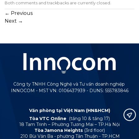
Both comments and trackbacks are currently closed.
←
Previous
Next
→
Công ty TNHH Công Nghệ và Tư vấn doanh nghiệp
INNOCOM - MST VN: 0106437939 - DUNS: 555783846
Văn phòng tại Việt Nam (HN&HCM)
Tòa VTC Online
(tầng 10 & tầng 17)
18 Tam Trinh – Phường Tương Mai – TP.Hà Nội
Tòa Jamona Heights
(3rd floor)
210 Bùi Văn Ba - phường Tân Thuận - TP.HCM