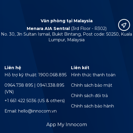
Văn phòng tại Malaysia
Menara AIA Sentral
(3rd Floor - R302)
No. 30, Jln Sultan Ismail, Bukit Bintang, Post code: 50250, Kuala
Lumpur, Malaysia
Liên hệ
Liên kết
Hỗ trợ kỹ thuật: 1900.068.895
Hình thức thanh toán
0964.738 895 | 0941.338.895
Chính sách bảo mật
(VN)
Chính sách đổi trả
+1 661 422 5036 (US & others)
Chính sách bảo hành
Email: hello@innocom.vn
App My Innocom