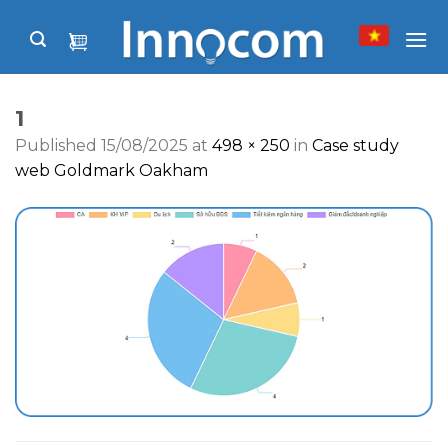
Skip
to
content
1
Published
15/08/2025
at
498 × 250
in
Case study
web Goldmark Oakham