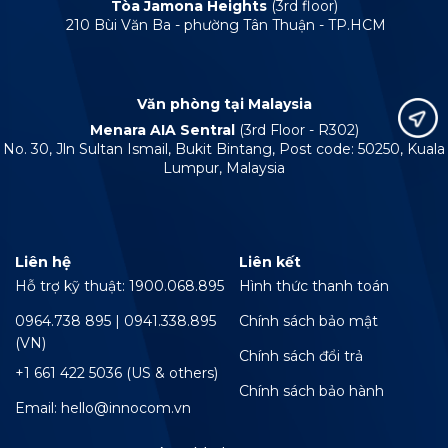
Tòa Jamona Heights
(3rd floor)
210 Bùi Văn Ba - phường Tân Thuận - TP.HCM
Văn phòng tại Malaysia
Menara AIA Sentral
(3rd Floor - R302)
No. 30, Jln Sultan Ismail, Bukit Bintang, Post code: 50250, Kuala
Lumpur, Malaysia
Liên hệ
Liên kết
Hỗ trợ kỹ thuật: 1900.068.895
Hình thức thanh toán
0964.738 895 | 0941.338.895
Chính sách bảo mật
(VN)
Chính sách đổi trả
+1 661 422 5036 (US & others)
Chính sách bảo hành
Email: hello@innocom.vn