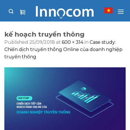
Skip
to
content
kế hoạch truyền thông
Published
25/09/2018
at
600 × 314
in
Case study:
Chiến dịch truyền thông Online của doanh nghiệp
truyền thống