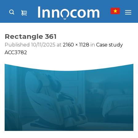
Skip
to
content
Rectangle 361
Published
10/11/2025
at
2160 × 1128
in
Case study
ACC3782