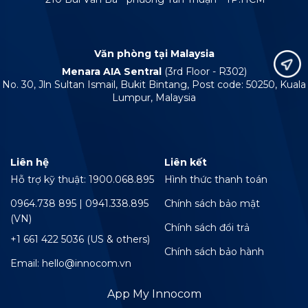
Văn phòng tại Malaysia
Menara AIA Sentral
(3rd Floor - R302)
No. 30, Jln Sultan Ismail, Bukit Bintang, Post code: 50250, Kuala
Lumpur, Malaysia
Liên hệ
Liên kết
Hỗ trợ kỹ thuật: 1900.068.895
Hình thức thanh toán
0964.738 895 | 0941.338.895
Chính sách bảo mật
(VN)
Chính sách đổi trả
+1 661 422 5036 (US & others)
Chính sách bảo hành
Email: hello@innocom.vn
App My Innocom