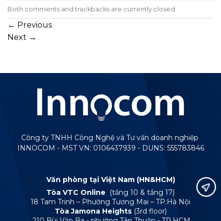
Both comments and trackbacks are currently closed.
←
Previous
Next
→
Công ty TNHH Công Nghệ và Tư vấn doanh nghiệp
INNOCOM - MST VN: 0106437939 - DUNS: 555783846
Văn phòng tại Việt Nam (HN&HCM)
Tòa VTC Online
(tầng 10 & tầng 17)
18 Tam Trinh – Phường Tương Mai – TP.Hà Nội
Tòa Jamona Heights
(3rd floor)
210 Bùi Văn Ba - phường Tân Thuận - TP.HCM