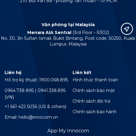
210 Bùi Văn Ba - phường Tân Thuận - TP.HCM
Văn phòng tại Malaysia
Menara AIA Sentral
(3rd Floor - R302)
No. 30, Jln Sultan Ismail, Bukit Bintang, Post code: 50250, Kuala
Lumpur, Malaysia
Liên hệ
Liên kết
Hỗ trợ kỹ thuật: 1900.068.895
Hình thức thanh toán
0964.738 895 | 0941.338.895
Chính sách bảo mật
(VN)
Chính sách đổi trả
+1 661 422 5036 (US & others)
Chính sách bảo hành
Email: hello@innocom.vn
App My Innocom