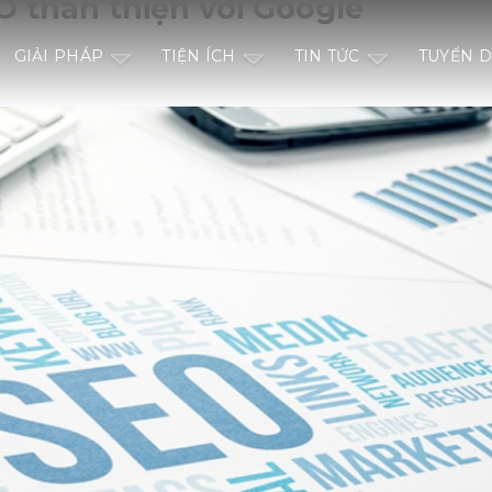
O thân thiện với Google
GIẢI PHÁP
TIỆN ÍCH
TIN TỨC
TUYỂN 