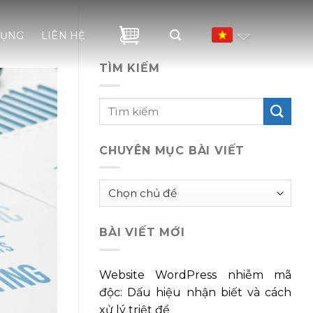
DỤNG
LIÊN HỆ
TÌM KIẾM
CHUYÊN MỤC BÀI VIẾT
Chuyên
mục
bài
BÀI VIẾT MỚI
viết
Website WordPress nhiễm mã
độc: Dấu hiệu nhận biết và cách
xử lý triệt để