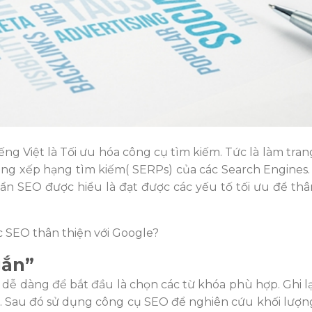
ếng Việt là Tối ưu hóa công cụ tìm kiếm. Tức là làm tra
ảng xếp hạng tìm kiếm( SERPs) của các Search Engines.
ẩn SEO được hiểu là đạt được các yếu tố tối ưu để thân
c SEO thân thiện với Google?
gắn”
u dễ dàng
để bắt đầu là chọn các từ khóa phù hợp. Ghi lạ
. Sau đó sử dụng công cụ SEO để nghiên cứu khối lượn