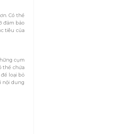
ơn. Có thể
hớ đảm bảo
c tiêu của
 Những cụm
ó thể chứa
để loại bỏ
ại nội dung