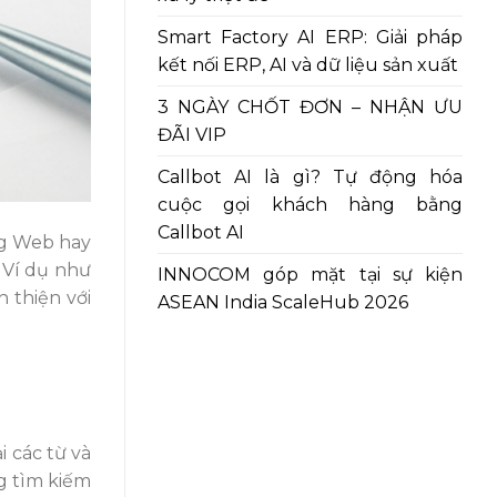
Smart Factory AI ERP: Giải pháp
kết nối ERP, AI và dữ liệu sản xuất
3 NGÀY CHỐT ĐƠN – NHẬN ƯU
ĐÃI VIP
Callbot AI là gì? Tự động hóa
cuộc gọi khách hàng bằng
Callbot AI
ng Web hay
 Ví dụ như
INNOCOM góp mặt tại sự kiện
 thiện với
ASEAN India ScaleHub 2026
i các từ và
g tìm kiếm