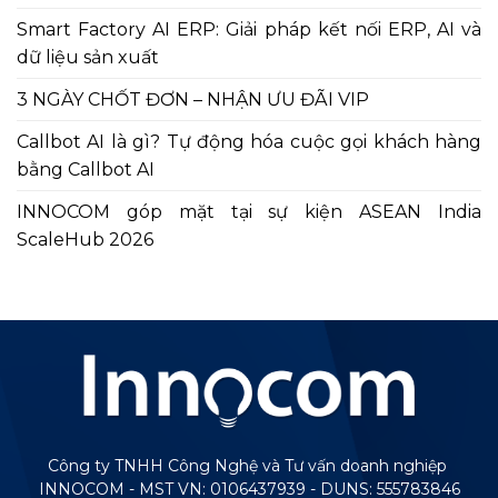
Smart Factory AI ERP: Giải pháp kết nối ERP, AI và
dữ liệu sản xuất
3 NGÀY CHỐT ĐƠN – NHẬN ƯU ĐÃI VIP
Callbot AI là gì? Tự động hóa cuộc gọi khách hàng
bằng Callbot AI
INNOCOM góp mặt tại sự kiện ASEAN India
ScaleHub 2026
Công ty TNHH Công Nghệ và Tư vấn doanh nghiệp
INNOCOM - MST VN: 0106437939 - DUNS: 555783846