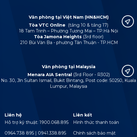
Văn phòng tại Việt Nam (HN&HCM)
Tòa VTC Online
(tầng 10 & tầng 17)
18 Tam Trinh – Phường Tương Mai – TP.Hà Nội
Tòa Jamona Heights
(3rd floor)
210 Bùi Văn Ba - phường Tân Thuận - TP.HCM
Văn phòng tại Malaysia
Menara AIA Sentral
(3rd Floor - R302)
No. 30, Jln Sultan Ismail, Bukit Bintang, Post code: 50250, Kuala
Lumpur, Malaysia
Liên hệ
Liên kết
Hỗ trợ kỹ thuật: 1900.068.895
Hình thức thanh toán
0964.738 895 | 0941.338.895
Chính sách bảo mật