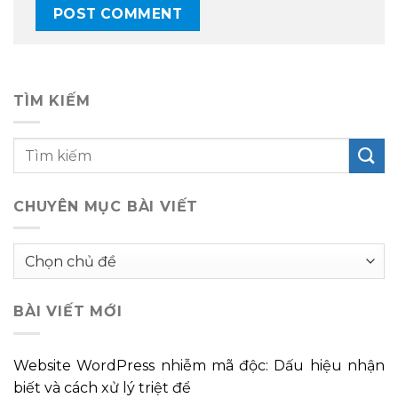
TÌM KIẾM
CHUYÊN MỤC BÀI VIẾT
Chuyên
mục
bài
BÀI VIẾT MỚI
viết
Website WordPress nhiễm mã độc: Dấu hiệu nhận
biết và cách xử lý triệt để